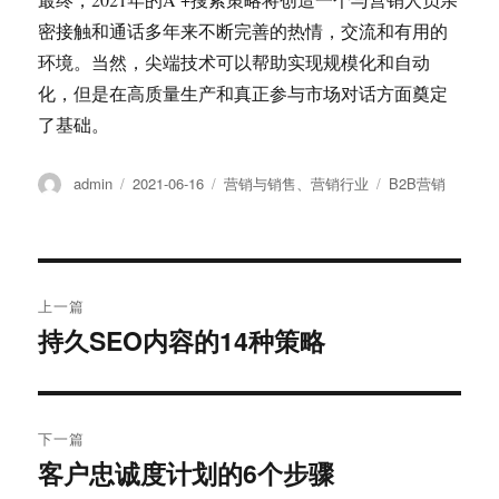
密接触和通话多年来不断完善的热情，交流和有用的
环境。当然，尖端技术可以帮助实现规模化和自动
化，但是在高质量生产和真正参与市场对话方面奠定
了基础。
作
发
分
标
admin
2021-06-16
营销与销售
、
营销行业
B2B营销
者
布
类
签
于
文
上一篇
章
持久SEO内容的14种策略
上
篇
导
文
航
章：
下一篇
客户忠诚度计划的6个步骤
下