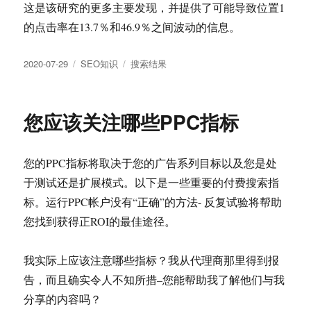
这是该研究的更多主要发现，并提供了可能导致位置1
的点击率在13.7％和46.9％之间波动的信息。
发
分
标
2020-07-29
SEO知识
搜索结果
布
类
签
于
您应该关注哪些PPC指标
您的PPC指标将取决于您的广告系列目标以及您是处
于测试还是扩展模式。以下是一些重要的付费搜索指
标。运行PPC帐户没有“正确”的方法- 反复试验将帮助
您找到获得正ROI的最佳途径。
我实际上应该注意哪些指标？我从代理商那里得到报
告，而且确实令人不知所措–您能帮助我了解他们与我
分享的内容吗？