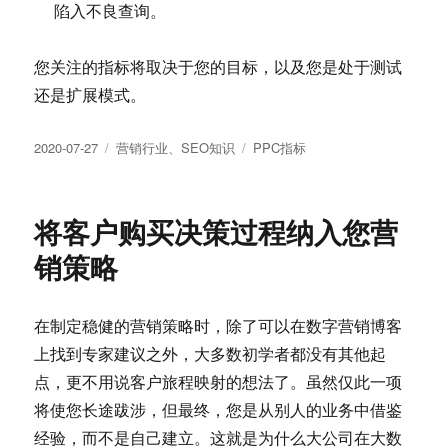
陷入不良查询。
您关注的指标将取决于您的目标，以及您是处于测试
还是扩展模式。
发
分
标
2020-07-27
营销行业
、
SEO知识
PPC指标
布
类
签
于
将客户购买决策过程纳入您营
销策略
在制定稳健的营销策略时，除了可以在数字营销博客
上找到专家建议之外，大多数初学者都没有其他起
点，更不用说客户旅程映射的想法了。虽然仅此一项
将使您长途跋涉，但最终，您是从别人的业务中借鉴
经验，而不是自己建立。这就是为什么大公司在大数