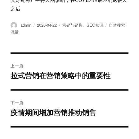
之后。
作
发
分
标
admin
2020-04-22
营销与销售
、
SEO知识
自然搜索
者
布
类
签
流量
于
文
上一篇
章
拉式营销在营销策略中的重要性
上
篇
导
文
航
章：
下一篇
疫情期间增加营销推动销售
下
篇
文
章：